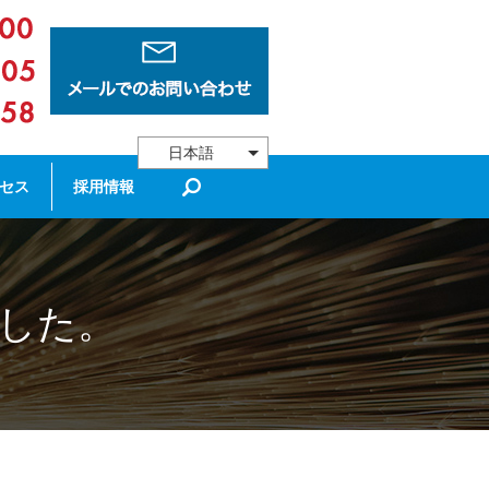
日本語
search
セス
採用情報
した。