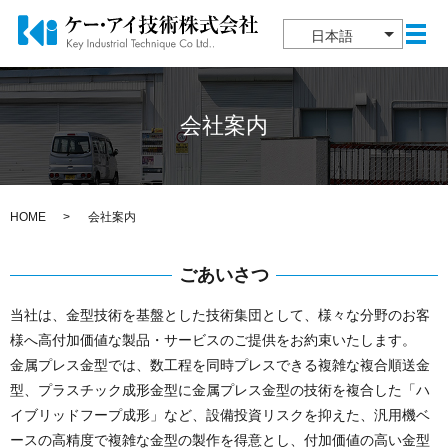
日本語
メ
会社案内
HOME
会社案内
ごあいさつ
当社は、金型技術を基盤とした技術集団として、様々な分野のお客
様へ高付加価値な製品・サービスのご提供をお約束いたします。
金属プレス金型では、数工程を同時プレスできる複雑な複合順送金
型、プラスチック成形金型に金属プレス金型の技術を複合した「ハ
イブリッドフープ成形」など、設備投資リスクを抑えた、汎用機ベ
ースの高精度で複雑な金型の製作を得意とし、付加価値の高い金型